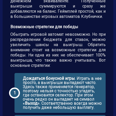
денежном эквиваленте. Полученные
выигрыши суммируются и сразу же
добавляются на баланс. Геймплей простой, как и
в большинстве игровых автоматов Клубнички.
Возможные стратегии для победы
Обыграть игровой автомат невозможно. Но при
распределении бюджета для ставок, можно
увеличить шансы на выигрыш. Обратить
внимание стоит на возможные стратегии для
победы. Ни одна из них не обеспечивает 100%
выигрыша, что также важно учитывать. Вот
основные стратегии:
Дождаться бонусной игры
. Играть в нее
просто, а выигрыши выпадают часто.
Здесь также применяется генератор,
поэтому нельзя с точностью угадать,
где остановится селектор. При этом
очень редко он выпадает на символ
«
Выход
». Соответственно всегда можно
получить даже небольшую выплату.