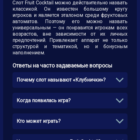
Слот Fruit Cocktail можно действительно назвать
классикой. Он известен большому кругу
игроков и является эталоном среди фруктовых
автоматов. Поэтому его можно назвать
универсальным — он понравится игрокам всех
возрастов, вне зависимости от их личных
предпочтений. Привлекает аппарат не только
структурой и тематикой, но и бонусным
наполнением.
Ответы на часто задаваемые вопросы
Почему слот называют «Клубнички»?
Когда появилась игра?
Кто может играть?