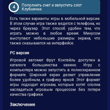
Пополнить счет и запустить слот
Клубнички.
Есть также варианты игры в мобильной версии.
В этом случае игра также ведется с телефона, но
через браузер. Этот способ удобен тем, что
играть можно в любое время. Минусом
выступают небольшие размеры экрана, что
также сказывается на интерфейсе.
PC версия
Игровой автомат Фрут Коктейль доступен в
каталоге большинства казино. Игру с
компьютера можно запустить в полноэкранном
формате. Широкий экран делает управление
более удобным, а графику яркой. Этот формат
игры подходит игрокам, которые хотят сполна
насладиться игровым процессом без потери
качества графики.
Заключение