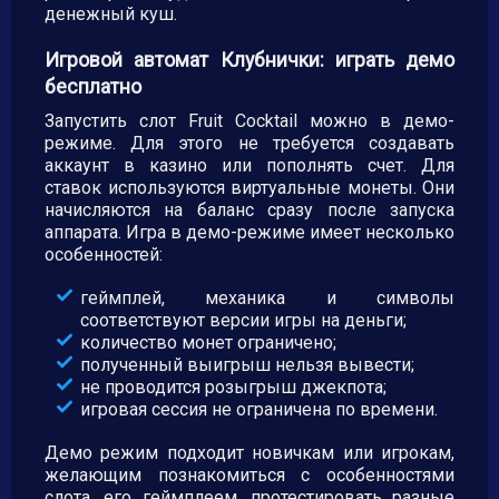
денежный куш.
Игровой автомат Клубнички: играть демо
бесплатно
Запустить слот Fruit Cocktail можно в демо-
режиме. Для этого не требуется создавать
аккаунт в казино или пополнять счет. Для
ставок используются виртуальные монеты. Они
начисляются на баланс сразу после запуска
аппарата. Игра в демо-режиме имеет несколько
особенностей:
геймплей, механика и символы
соответствуют версии игры на деньги;
количество монет ограничено;
полученный выигрыш нельзя вывести;
не проводится розыгрыш джекпота;
игровая сессия не ограничена по времени.
Демо режим подходит новичкам или игрокам,
желающим познакомиться с особенностями
слота, его геймплеем, протестировать разные