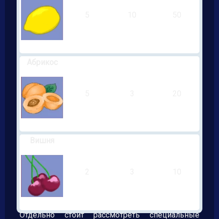
5
10
50
Абрикос
5
3
20
Вишня
2
3
10
Отдельно стоит рассмотреть специальные