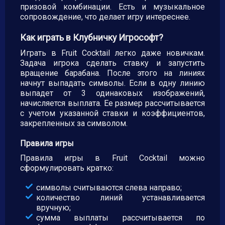
призовой комбинации. Есть и музыкальное
сопровождение, что делает игру интереснее.
Как играть в Клубничку Игрософт?
Играть в Fruit Cocktail легко даже новичкам.
Задача игрока сделать ставку и запустить
вращение барабана. После этого на линиях
начнут выпадать символы. Если в одну линию
выпадет от 3 одинаковых изображений,
начисляется выплата. Ее размер рассчитывается
с учетом указанной ставки и коэффициентов,
закрепленных за символом.
Правила игры
Правила игры в Fruit Cocktail можно
сформулировать кратко:
символы считываются слева направо;
количество линий устанавливается
вручную;
сумма выплаты рассчитывается по