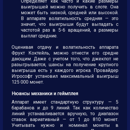
Определяет как часто и какие размеры
выигрышей можно получить в слоте. Она
может быть низкой, средней или высокой.
В аппарате волатильность средняя — это
значит, что выигрыши будут выпадать с
частотой раз в 5-6 вращений, а размеры
выплат средние.
Оценивая отдачу и волатильность аппарата
Фрукт Коктейль, можно отнести его средне
дающим. Даже с учетом того, что джекпот не
разыгрывается, шансы на получение крупного
выигрыша есть у каждого игрока. Провайдер
Игрософт установил максимальный выигрыш
125 000 монет.
Нюансы механики и геймплея
Аппарат имеет стандартную структуру — 5
барабанов и до 9 линий. Так как количество
линий устанавливается вручную, то диапазон
ставок вариативный — от 1 до 810 монет.
Учитывать нужно и номинал монеты в