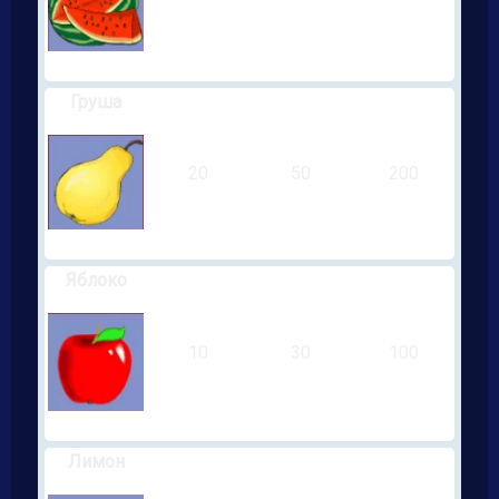
Груша
20
50
200
Яблоко
10
30
100
Лимон