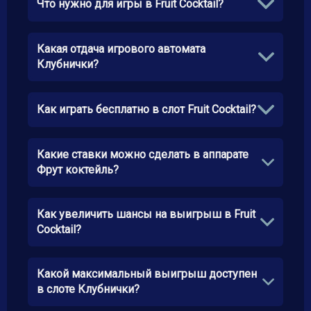
Что нужно для игры в Fruit Cocktail?
Какая отдача игрового автомата
Клубнички?
Как играть бесплатно в слот Fruit Cocktail?
Какие ставки можно сделать в аппарате
Фрут коктейль?
Как увеличить шансы на выигрыш в Fruit
Cocktail?
Какой максимальный выигрыш доступен
в слоте Клубнички?