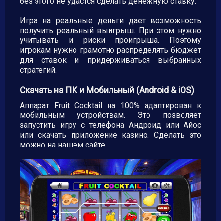
без этого не удастся сделать денежную ставку.
Игра на реальные деньги дает возможность
получить реальный выигрыш. При этом нужно
учитывать и риски проигрыша. Поэтому
игрокам нужно грамотно распределять бюджет
для ставок и придерживаться выбранных
стратегий.
Скачать на ПК и Мобильный (Android & iOS)
Аппарат Fruit Cocktail на 100% адаптирован к
мобильным устройствам. Это позволяет
запустить игру с телефона Андроид или Айос
или скачать приложение казино. Сделать это
можно на нашем сайте.