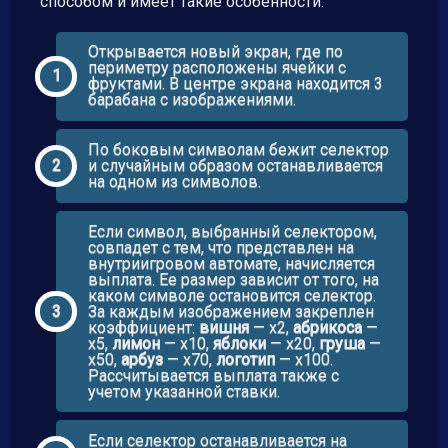
способом и имеет такие особенности:
Открывается новый экран, где по
периметру расположены ячейки с
фруктами. В центре экрана находится 3
барабана с изображениями.
По боковым символам бежит селектор
и случайным образом останавливается
на одном из символов.
Если символ, выбранный селектором,
совпадет с тем, что представлен на
внутриигровом автомате, начисляется
выплата. Ее размер зависит от того, на
каком символе остановится селектор.
За каждым изображением закреплен
коэффициент:
вишня
— х2,
абрикоса
—
х5,
лимон
— х10,
яблоки
— х20,
груша
—
х50,
арбуз
— х70,
логотип
— х100.
Рассчитывается выплата также с
учетом указанной ставки.
Если селектор останавливается на