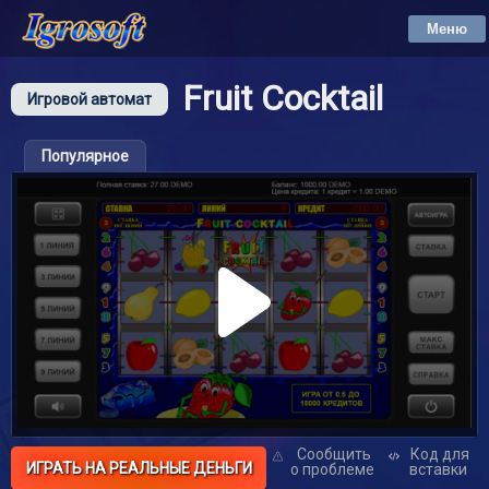
Меню
Fruit Cocktail
Игровой автомат
Популярное
Сообщить
Код для
ИГРАТЬ НА РЕАЛЬНЫЕ ДЕНЬГИ
о проблеме
вставки