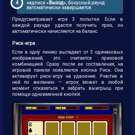
надписи «
Выход
», бонусный раунд
автоматически завершается.
Предусматривает игра 3 попытки. Если в
каждой раунде удастся получить приз, он
автоматически начисляется на баланс.
Риск-игра
Если в одну линию выпадает от 3 одинаковых
изображений, это считается призовой
комбинацией. Сразу после ее составления, на
игровой панели появляется кнопка Риск. Она
активирует риск-игру на удвоение. Участие в
ней по желанию — игрок может в любой
момент отказаться и забрать выигрыш при
помощи одноименной кнопки.