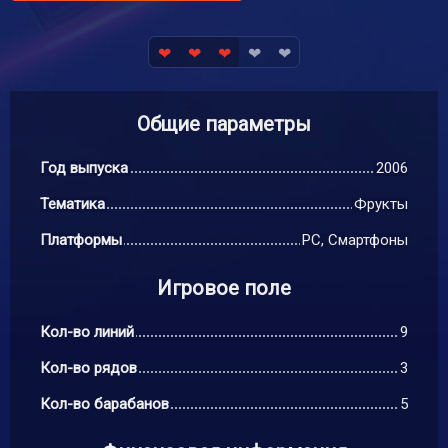
❤
❤
❤
❤
❤
Общие параметры
Год выпуска
2006
Тематика
Фрукты
Платформы
PC, Смартфоны
Игровое поле
Кол-во линий
9
Кол-во рядов
3
Кол-во барабанов
5