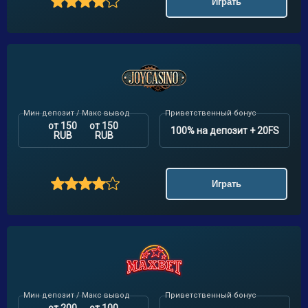
Играть
от 150
от 150
100% на депозит + 20FS
RUB
RUB
Играть
от 200
от 100