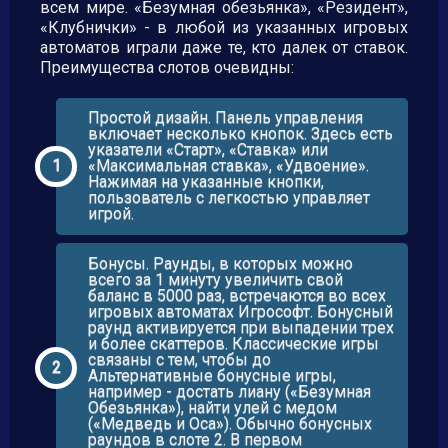
всем мире. «Безумная обезьянка», «Резидент»,
«Клубнички» - в любой из указанных игровых
автоматов играли даже те, кто далек от ставок.
Преимущества слотов очевидны:
Простой дизайн. Панель управления
включает несколько кнопок. Здесь есть
указатели «Старт», «Ставка» или
«Максимальная ставка», «Удвоение».
Нажимая на указанные кнопки,
пользователь с легкостью управляет
игрой.
Бонусы. Раунды, в которых можно
всего за 1 минуту увеличить свой
баланс в 5000 раз, встречаются во всех
игровых автоматах Игрософт. Бонусный
раунд активируется при выпадении трех
и более скаттеров. Классические игры
связаны с тем, чтобы до
Альтернативные бонусные игры,
например - достать лиану («Безумная
Обезьянка»), найти улей с медом
(«Медведь и Оса»). Обычно бонусных
раундов в слоте 2. В первом