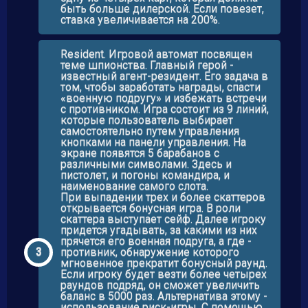
быть больше дилерской. Если повезет,
ставка увеличивается на 200%.
Resident. Игровой автомат посвящен
теме шпионства. Главный герой -
известный агент-резидент. Его задача в
том, чтобы заработать награды, спасти
«военную подругу» и избежать встречи
с противником. Игра состоит из 9 линий,
которые пользователь выбирает
самостоятельно путем управления
кнопками на панели управления. На
экране появятся 5 барабанов с
различными символами. Здесь и
пистолет, и погоны командира, и
наименование самого слота.
При выпадении трех и более скаттеров
открывается бонусная игра. В роли
скаттера выступает сейф. Далее игроку
придется угадывать, за какими из них
прячется его военная подруга, а где -
противник, обнаружение которого
мгновенное прекратит бонусный раунд.
Если игроку будет везти более четырех
раундов подряд, он сможет увеличить
баланс в 5000 раз. Альтернатива этому -
использование риск-игры. С помощью