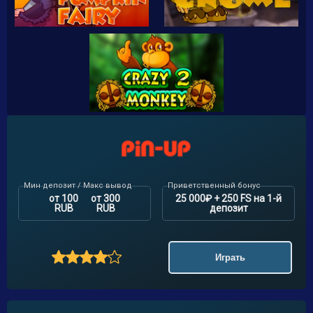
от 100
от 300
25 000₽ + 250 FS на 1-й
RUB
RUB
депозит
Играть