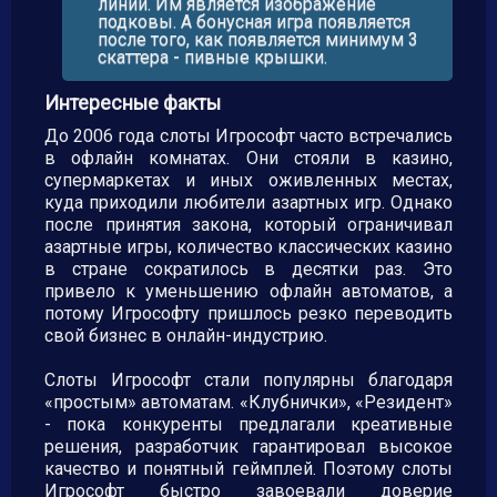
линии. Им является изображение
подковы. А бонусная игра появляется
после того, как появляется минимум 3
скаттера - пивные крышки.
Интересные факты
До 2006 года слоты Игрософт часто встречались
в офлайн комнатах. Они стояли в казино,
супермаркетах и иных оживленных местах,
куда приходили любители азартных игр. Однако
после принятия закона, который ограничивал
азартные игры, количество классических казино
в стране сократилось в десятки раз. Это
привело к уменьшению офлайн автоматов, а
потому Игрософту пришлось резко переводить
свой бизнес в онлайн-индустрию.
Слоты Игрософт стали популярны благодаря
«простым» автоматам. «Клубнички», «Резидент»
- пока конкуренты предлагали креативные
решения, разработчик гарантировал высокое
качество и понятный геймплей. Поэтому слоты
Игрософт быстро завоевали доверие