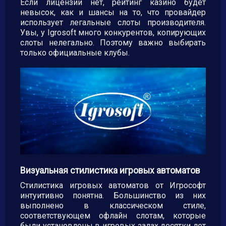
Если лицензии нет, рейтинг казино будет
невысок, как и шансы на то, что провайдер
использует легальные слоты производителя.
Увы, у Igrosoft много конкурентов, копирующих
слоты нелегально. Поэтому важно выбирать
только официальные клубы.
Визуальная стилистика игровых автоматов
Стилистика игровых автоматов от Игрософт
интуитивно понятна. Большинство из них
выполнено в классическом стиле,
соответствующем офлайн слотам, которые
были установлены в игровых залах десятки лет