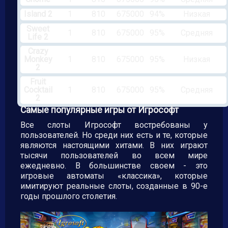
Island 2
1
810
675000
94%
Низкая
Sweet
1
810
675000
95%
Средняя
Life 2
Crazy
Monkey
1
810
675000
95%
Низкая
2
Fruit
Cocktail
1
810
675000
95%
Средняя
2
Самые популярные игры от Игрософт
Все слоты Игрософт востребованы у
пользователей. Но среди них есть и те, которые
являются настоящими хитами. В них играют
тысячи пользователей во всем мире
ежедневно. В большинстве своем - это
игровые автоматы «классика», которые
имитируют реальные слоты, созданные в 90-е
годы прошлого столетия.